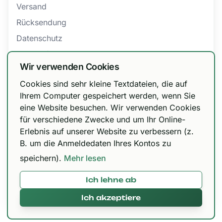
Versand
Rücksendung
Datenschutz
Barrierefreiheit
Wir verwenden Cookies
AGB
Cookies sind sehr kleine Textdateien, die auf
Bestellung widerrufen
Wir haben unsere Versandoptionen
Ihrem Computer gespeichert werden, wenn Sie
eine Website besuchen. Wir verwenden Cookies
angepasst!
für verschiedene Zwecke und um Ihr Online-
Zertifizierungen
DHL Paket 6,99 € / kostenfrei ab 150 €, Urbify
Erlebnis auf unserer Website zu verbessern (z.
11,99 € / kostenfrei ab 300 € und DHL Express
B. um die Anmeldedaten Ihres Kontos zu
12,99 € / kostenfrei ab 300 €.
speichern).
Mehr lesen
Ich lehne ab
Mit 🌱 in Paderborn gemacht © 2026,
420brokkoli.de
Ich akzeptiere
Alles klar!