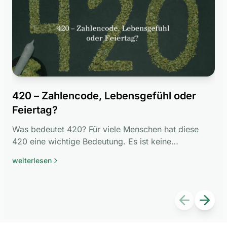
420 – Zahlencode, Lebensgefühl oder
Di
Feiertag?
w
Was bedeutet 420? Für viele Menschen hat diese
Be
420 eine wichtige Bedeutung. Es ist keine
kom
Ziffernfolge, sondern ein Überbegriff für die
Wir
weiterlesen
wei
gesamte Cannabiskultur.
Bei
Previous sl
Next s