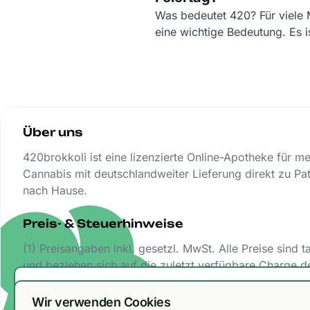
Was bedeutet 420? Für viele
eine wichtige Bedeutung. Es is
sondern ein Überbegriff für d
Über uns
420brokkoli ist eine lizenzierte Online-Apotheke für m
Cannabis mit deutschlandweiter Lieferung direkt zu Pat
nach Hause.
Preis- & Steuerhinweise
(1) Preisangaben inkl. gesetzl. MwSt. Alle Preise sind t
und beziehen sich auf die zuletzt verfügbare Charge d
entsprechenden Sorte bei unveränderter Abgabe.
Wir haben unsere Versandoptionen ang
Wir verwenden Cookies