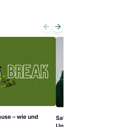
Previous slide
Next slide
ause – wie und
Sativa vs. Indica - Wo lie
Unterschiede?