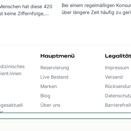
Bei einem regelmäßigen Kons
 Menschen hat diese 420
über längere Zeit häufig zu ge
t keine Ziffernfolge,
darüber finden Sie in unserem B
ie gesamte Cannabiskultur.
Hauptmenü
Legalitä
edizinisches
Reservierung
Impressum
ient:innen
Live Bestand
Versand
Marken
Rücksendu
Blog
Datenschut
agesaktuell
Über uns
Barrierefrei
er
FAQs
AGB
epasst!
Kontakt
Bestellu