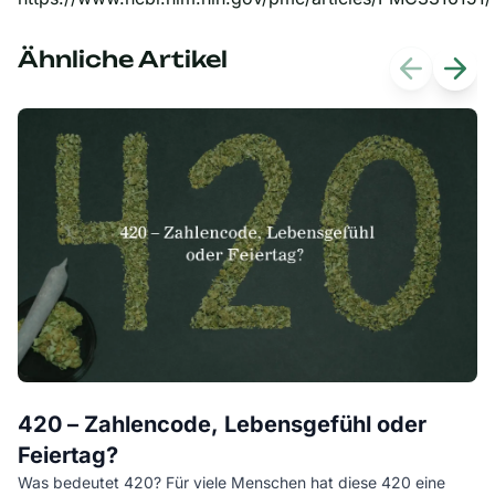
Ähnliche Artikel
Previous s
Next 
D
420 – Zahlencode, Lebensgefühl oder
w
Feiertag?
Be
Was bedeutet 420? Für viele Menschen hat diese 420 eine
lä