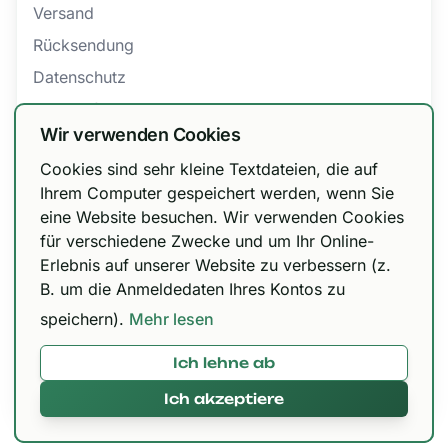
Versand
Rücksendung
Datenschutz
Barrierefreiheit
Wir verwenden Cookies
AGB
Cookies sind sehr kleine Textdateien, die auf
Bestellung widerrufen
Wir haben unsere Versandoptionen
Ihrem Computer gespeichert werden, wenn Sie
eine Website besuchen. Wir verwenden Cookies
angepasst!
für verschiedene Zwecke und um Ihr Online-
Zertifizierungen
DHL Paket 6,99 € / kostenfrei ab 150 €, Urbify
Erlebnis auf unserer Website zu verbessern (z.
11,99 € / kostenfrei ab 300 € und DHL Express
B. um die Anmeldedaten Ihres Kontos zu
12,99 € / kostenfrei ab 300 €.
speichern).
Mehr lesen
Ich lehne ab
Mit 🌱 in Paderborn gemacht © 2026,
420brokkoli.de
Ich akzeptiere
Alles klar!