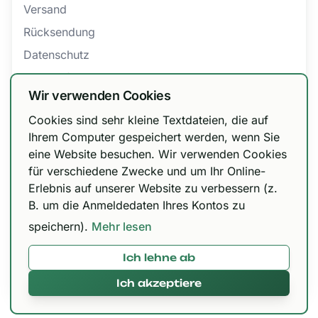
Versand
Rücksendung
Datenschutz
Barrierefreiheit
Wir verwenden Cookies
AGB
Cookies sind sehr kleine Textdateien, die auf
Bestellung widerrufen
Wir haben unsere Versandoptionen
Ihrem Computer gespeichert werden, wenn Sie
eine Website besuchen. Wir verwenden Cookies
angepasst!
für verschiedene Zwecke und um Ihr Online-
Zertifizierungen
DHL Paket 6,99 € / kostenfrei ab 150 €, Urbify
Erlebnis auf unserer Website zu verbessern (z.
11,99 € / kostenfrei ab 300 € und DHL Express
B. um die Anmeldedaten Ihres Kontos zu
12,99 € / kostenfrei ab 300 €.
speichern).
Mehr lesen
Ich lehne ab
Mit 🌱 in Paderborn gemacht © 2026,
420brokkoli.de
Ich akzeptiere
Alles klar!