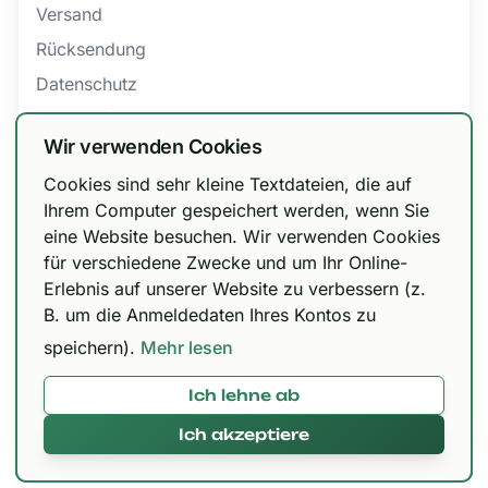
Versand
Rücksendung
Datenschutz
Barrierefreiheit
Wir verwenden Cookies
AGB
Cookies sind sehr kleine Textdateien, die auf
Bestellung widerrufen
Wir haben unsere Versandoptionen
Ihrem Computer gespeichert werden, wenn Sie
eine Website besuchen. Wir verwenden Cookies
angepasst!
für verschiedene Zwecke und um Ihr Online-
Zertifizierungen
DHL Paket 6,99 € / kostenfrei ab 150 €, Urbify
Erlebnis auf unserer Website zu verbessern (z.
11,99 € / kostenfrei ab 300 € und DHL Express
B. um die Anmeldedaten Ihres Kontos zu
12,99 € / kostenfrei ab 300 €.
speichern).
Mehr lesen
Ich lehne ab
Mit 🌱 in Paderborn gemacht © 2026,
420brokkoli.de
Ich akzeptiere
Alles klar!