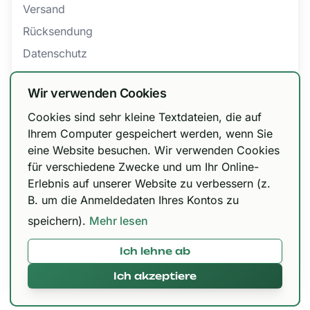
Versand
Rücksendung
Datenschutz
Barrierefreiheit
Wir verwenden Cookies
AGB
Cookies sind sehr kleine Textdateien, die auf
Bestellung widerrufen
Wir haben unsere Versandoptionen
Ihrem Computer gespeichert werden, wenn Sie
eine Website besuchen. Wir verwenden Cookies
angepasst!
für verschiedene Zwecke und um Ihr Online-
Zertifizierungen
DHL Paket 6,99 € / kostenfrei ab 150 €, Urbify
Erlebnis auf unserer Website zu verbessern (z.
11,99 € / kostenfrei ab 300 € und DHL Express
B. um die Anmeldedaten Ihres Kontos zu
12,99 € / kostenfrei ab 300 €.
speichern).
Mehr lesen
Ich lehne ab
Mit 🌱 in Paderborn gemacht © 2026,
420brokkoli.de
Ich akzeptiere
Alles klar!