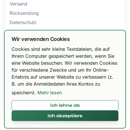
Versand
Rücksendung
Datenschutz
Barrierefreiheit
Wir verwenden Cookies
AGB
Cookies sind sehr kleine Textdateien, die auf
Bestellung widerrufen
Wir haben unsere Versandoptionen
Ihrem Computer gespeichert werden, wenn Sie
eine Website besuchen. Wir verwenden Cookies
angepasst!
für verschiedene Zwecke und um Ihr Online-
Zertifizierungen
DHL Paket 6,99 € / kostenfrei ab 150 €, Urbify
Erlebnis auf unserer Website zu verbessern (z.
11,99 € / kostenfrei ab 300 € und DHL Express
B. um die Anmeldedaten Ihres Kontos zu
12,99 € / kostenfrei ab 300 €.
speichern).
Mehr lesen
Ich lehne ab
Mit 🌱 in Paderborn gemacht © 2026,
420brokkoli.de
Ich akzeptiere
Alles klar!