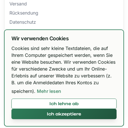
Versand
Rücksendung
Datenschutz
Barrierefreiheit
Wir verwenden Cookies
AGB
Cookies sind sehr kleine Textdateien, die auf
Bestellung widerrufen
Wir haben unsere Versandoptionen
Ihrem Computer gespeichert werden, wenn Sie
eine Website besuchen. Wir verwenden Cookies
angepasst!
für verschiedene Zwecke und um Ihr Online-
Zertifizierungen
DHL Paket 6,99 € / kostenfrei ab 150 €, Urbify
Erlebnis auf unserer Website zu verbessern (z.
11,99 € / kostenfrei ab 300 € und DHL Express
B. um die Anmeldedaten Ihres Kontos zu
12,99 € / kostenfrei ab 300 €.
speichern).
Mehr lesen
Ich lehne ab
Mit 🌱 in Paderborn gemacht © 2026,
420brokkoli.de
Ich akzeptiere
Alles klar!