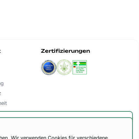
t
Zertifizierungen
ng
z
heit
ng widerrufen
frei ab 300 €.
chen. Wir verwenden Cookies für verschiedene