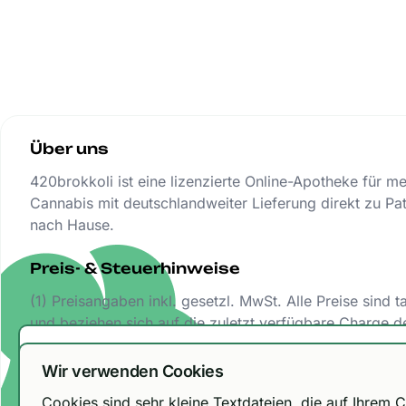
Über uns
420brokkoli ist eine lizenzierte Online-Apotheke für m
Cannabis mit deutschlandweiter Lieferung direkt zu Pat
nach Hause.
Preis- & Steuerhinweise
(1) Preisangaben inkl. gesetzl. MwSt. Alle Preise sind t
und beziehen sich auf die zuletzt verfügbare Charge d
entsprechenden Sorte bei unveränderter Abgabe.
Wir haben unsere Versandoptionen ang
Wir verwenden Cookies
DHL Paket 6,99 € / kostenfrei ab 150 €, Urbify 11,9
Cookies sind sehr kleine Textdateien, die auf Ihre