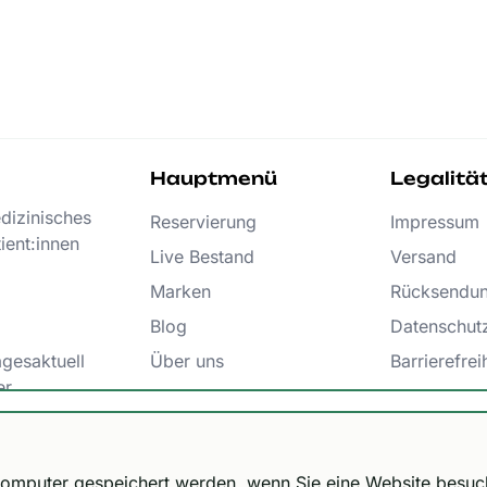
Hauptmenü
Legalitä
edizinisches
Reservierung
Impressum
ient:innen
Live Bestand
Versand
Marken
Rücksendu
Blog
Datenschut
agesaktuell
Über uns
Barrierefrei
er
FAQs
AGB
epasst!
Kontakt
Bestellu
9 € / kostenfrei ab 300 € und DHL Express 12,99 € / kosten
m Computer gespeichert werden, wenn Sie eine Website besu