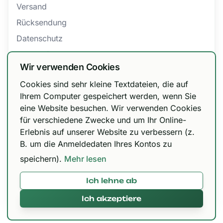
Versand
Rücksendung
Datenschutz
Barrierefreiheit
Wir verwenden Cookies
AGB
Cookies sind sehr kleine Textdateien, die auf
Bestellung widerrufen
Wir haben unsere Versandoptionen
Ihrem Computer gespeichert werden, wenn Sie
eine Website besuchen. Wir verwenden Cookies
angepasst!
für verschiedene Zwecke und um Ihr Online-
Zertifizierungen
DHL Paket 6,99 € / kostenfrei ab 150 €, Urbify
Erlebnis auf unserer Website zu verbessern (z.
11,99 € / kostenfrei ab 300 € und DHL Express
B. um die Anmeldedaten Ihres Kontos zu
12,99 € / kostenfrei ab 300 €.
speichern).
Mehr lesen
Ich lehne ab
Mit 🌱 in Paderborn gemacht © 2026,
420brokkoli.de
Ich akzeptiere
Alles klar!