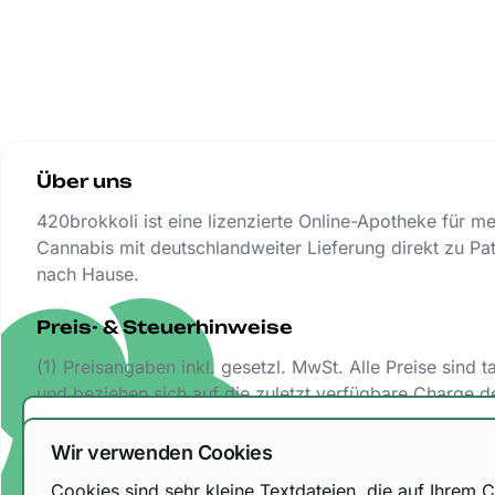
Über uns
420brokkoli ist eine lizenzierte Online-Apotheke für m
Cannabis mit deutschlandweiter Lieferung direkt zu Pat
nach Hause.
Preis- & Steuerhinweise
(1) Preisangaben inkl. gesetzl. MwSt. Alle Preise sind t
und beziehen sich auf die zuletzt verfügbare Charge d
entsprechenden Sorte bei unveränderter Abgabe.
Wir haben unsere Versandoptionen ang
Wir verwenden Cookies
DHL Paket 6,99 € / kostenfrei ab 150 €, Urbify 11,9
Cookies sind sehr kleine Textdateien, die auf Ihre