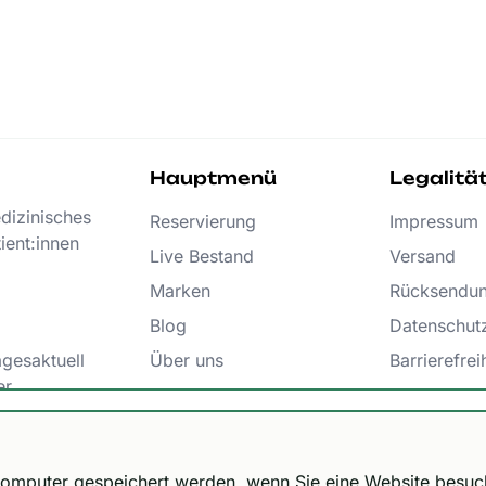
Hauptmenü
Legalitä
edizinisches
Reservierung
Impressum
ient:innen
Live Bestand
Versand
Marken
Rücksendu
Blog
Datenschut
agesaktuell
Über uns
Barrierefrei
er
FAQs
AGB
epasst!
Kontakt
Bestellu
9 € / kostenfrei ab 300 € und DHL Express 12,99 € / kosten
m Computer gespeichert werden, wenn Sie eine Website besu