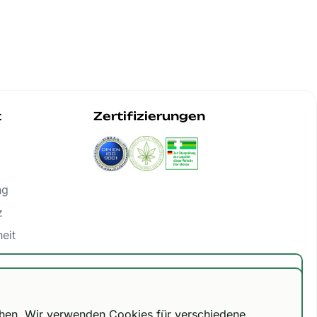
t
Zertifizierungen
ng
z
heit
ng widerrufen
frei ab 300 €.
chen. Wir verwenden Cookies für verschiedene