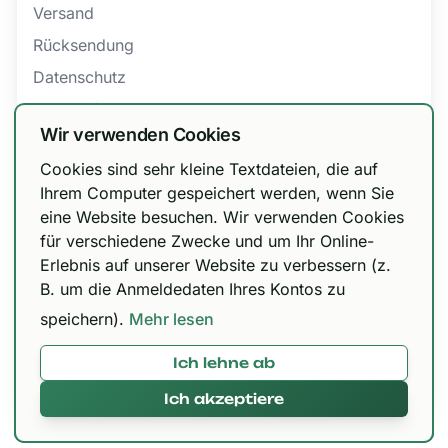
Versand
Rücksendung
Datenschutz
Barrierefreiheit
Wir verwenden Cookies
AGB
Cookies sind sehr kleine Textdateien, die auf
Bestellung widerrufen
Wir haben unsere Versandoptionen
Ihrem Computer gespeichert werden, wenn Sie
eine Website besuchen. Wir verwenden Cookies
angepasst!
für verschiedene Zwecke und um Ihr Online-
Zertifizierungen
DHL Paket 6,99 € / kostenfrei ab 150 €, Urbify
Erlebnis auf unserer Website zu verbessern (z.
11,99 € / kostenfrei ab 300 € und DHL Express
B. um die Anmeldedaten Ihres Kontos zu
12,99 € / kostenfrei ab 300 €.
speichern).
Mehr lesen
Ich lehne ab
Mit 🌱 in Paderborn gemacht © 2026,
420brokkoli.de
Ich akzeptiere
Alles klar!