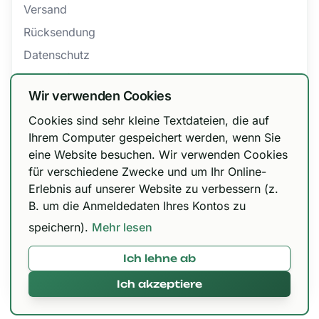
Versand
Rücksendung
Datenschutz
Barrierefreiheit
Wir verwenden Cookies
AGB
Cookies sind sehr kleine Textdateien, die auf
Bestellung widerrufen
Wir haben unsere Versandoptionen
Ihrem Computer gespeichert werden, wenn Sie
eine Website besuchen. Wir verwenden Cookies
angepasst!
für verschiedene Zwecke und um Ihr Online-
Zertifizierungen
DHL Paket 6,99 € / kostenfrei ab 150 €, Urbify
Erlebnis auf unserer Website zu verbessern (z.
11,99 € / kostenfrei ab 300 € und DHL Express
B. um die Anmeldedaten Ihres Kontos zu
12,99 € / kostenfrei ab 300 €.
speichern).
Mehr lesen
Ich lehne ab
Mit 🌱 in Paderborn gemacht © 2026,
420brokkoli.de
Ich akzeptiere
Alles klar!