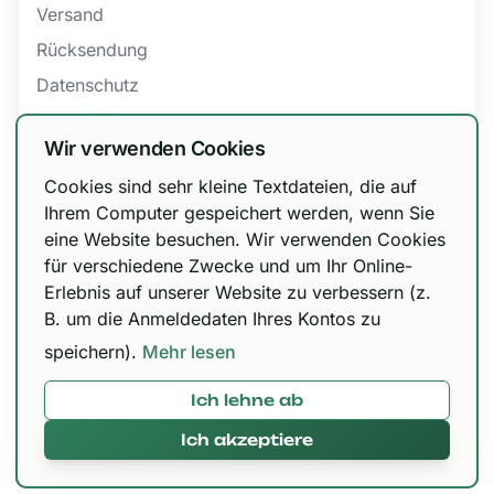
Versand
Rücksendung
Datenschutz
Barrierefreiheit
Wir verwenden Cookies
AGB
Cookies sind sehr kleine Textdateien, die auf
Bestellung widerrufen
Wir haben unsere Versandoptionen
Ihrem Computer gespeichert werden, wenn Sie
eine Website besuchen. Wir verwenden Cookies
angepasst!
für verschiedene Zwecke und um Ihr Online-
Zertifizierungen
DHL Paket 6,99 € / kostenfrei ab 150 €, Urbify
Erlebnis auf unserer Website zu verbessern (z.
11,99 € / kostenfrei ab 300 € und DHL Express
B. um die Anmeldedaten Ihres Kontos zu
12,99 € / kostenfrei ab 300 €.
speichern).
Mehr lesen
Ich lehne ab
Mit 🌱 in Paderborn gemacht © 2026,
420brokkoli.de
Ich akzeptiere
Alles klar!