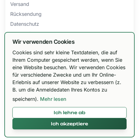
Versand
Rücksendung
Datenschutz
Barrierefreiheit
Wir verwenden Cookies
AGB
Cookies sind sehr kleine Textdateien, die auf
Bestellung widerrufen
Wir haben unsere Versandoptionen
Ihrem Computer gespeichert werden, wenn Sie
eine Website besuchen. Wir verwenden Cookies
angepasst!
für verschiedene Zwecke und um Ihr Online-
Zertifizierungen
DHL Paket 6,99 € / kostenfrei ab 150 €, Urbify
Erlebnis auf unserer Website zu verbessern (z.
11,99 € / kostenfrei ab 300 € und DHL Express
B. um die Anmeldedaten Ihres Kontos zu
12,99 € / kostenfrei ab 300 €.
speichern).
Mehr lesen
Ich lehne ab
Mit 🌱 in Paderborn gemacht © 2026,
420brokkoli.de
Ich akzeptiere
Alles klar!