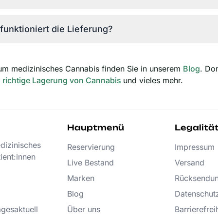
funktioniert die Lieferung?
um medizinisches Cannabis finden Sie in unserem
Blog
. Do
e
richtige Lagerung von Cannabis
und vieles mehr.
Hauptmenü
Legalitä
edizinisches
Reservierung
Impressum
ient:innen
Live Bestand
Versand
Marken
Rücksendu
Blog
Datenschut
agesaktuell
Über uns
Barrierefrei